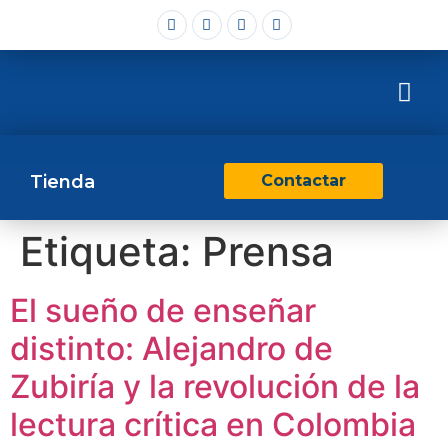
Tienda
Contactar
Etiqueta:
Prensa
El sueño de enseñar
distinto: Alejandro de
Zubiría y la revolución de la
lectura crítica en Colombia