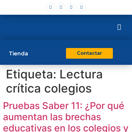
Tienda
Contactar
Etiqueta:
Lectura
crítica colegios
Pruebas Saber 11: ¿Por qué
aumentan las brechas
educativas en los colegios y