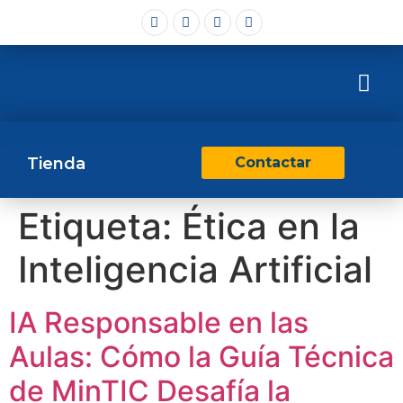
Tienda
Contactar
Etiqueta:
Ética en la
Inteligencia Artificial
IA Responsable en las
Aulas: Cómo la Guía Técnica
de MinTIC Desafía la