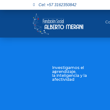
Liced Bohórquez 
Cel: +57 3162350842
Psicóloga.
Especialista en Gerencia y Proyec
Co
Investigamos el
aprendizaje,
la inteligencia y la
afectividad