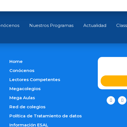
Alfonso
ción Social de la Educación.
Master internacional en Educac
nócenos
Nuestros Programas
Actualidad
Clas
Home
Conócenos
Lectores Competentes
Megacolegios
Mega Aulas
Red de colegios
Política de Tratamiento de datos
Información ESAL