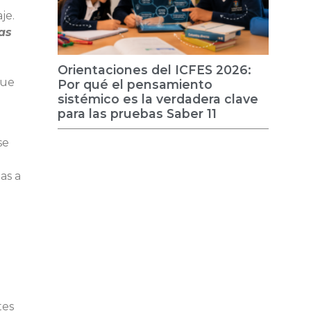
je.
as
Orientaciones del ICFES 2026:
que
Por qué el pensamiento
sistémico es la verdadera clave
para las pruebas Saber 11
se
as a
tes