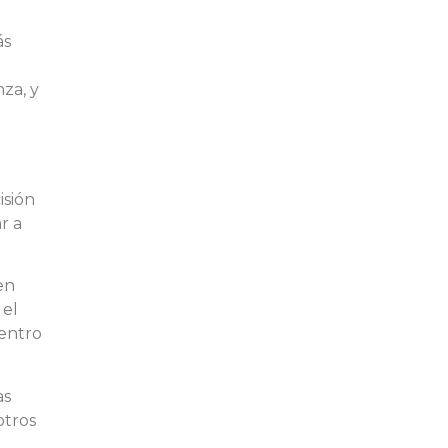
ás
za, y
isión
r a
en
 el
dentro
as
otros