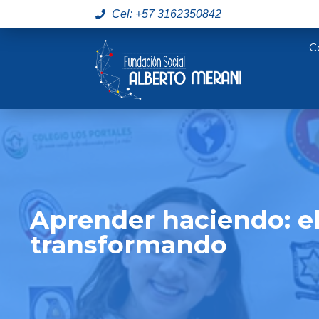
Cel: +57 3162350842
C
Aprender haciendo: e
transformando