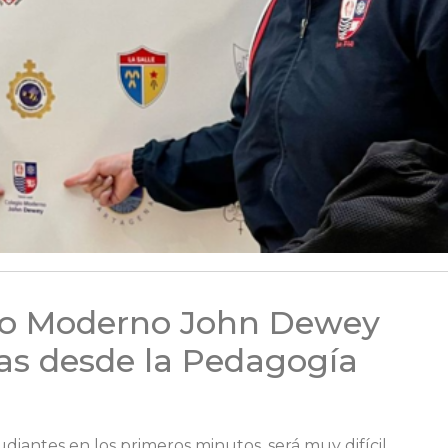
gio Moderno John Dewey
cas desde la Pedagogía
udiantes en los primeros minutos, será muy difícil