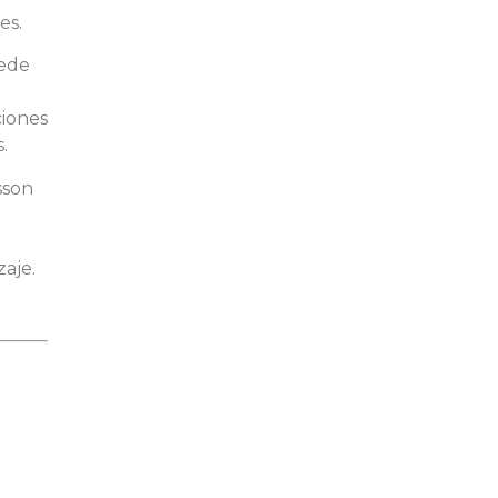
es.
uede
ciones
.
sson
aje.