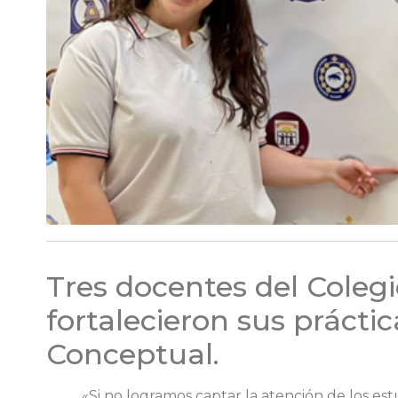
Tres docentes del Cole
fortalecieron sus prácti
Conceptual.
«Si no logramos captar la atención de los est