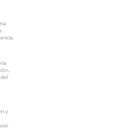
una
e
rencia
una
ión,
 del
ón y
 uso