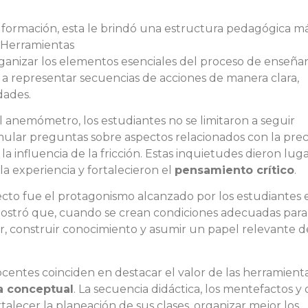
 formación, esta le brindó una estructura pedagógica m
. Herramientas
ganizar los elementos esenciales del proceso de enseñan
 a representar secuencias de acciones de manera clara,
idades.
anemómetro, los estudiantes no se limitaron a seguir
mular preguntas sobre aspectos relacionados con la prec
la influencia de la fricción. Estas inquietudes dieron luga
 la experiencia y fortalecieron el
pensamiento crítico
.
ecto fue el protagonismo alcanzado por los estudiantes 
emostró que, cuando se crean condiciones adecuadas para
r, construir conocimiento y asumir un papel relevante 
docentes coinciden en destacar el valor de las herramient
a conceptual
. La secuencia didáctica, los mentefactos y 
alecer la planeación de sus clases, organizar mejor los