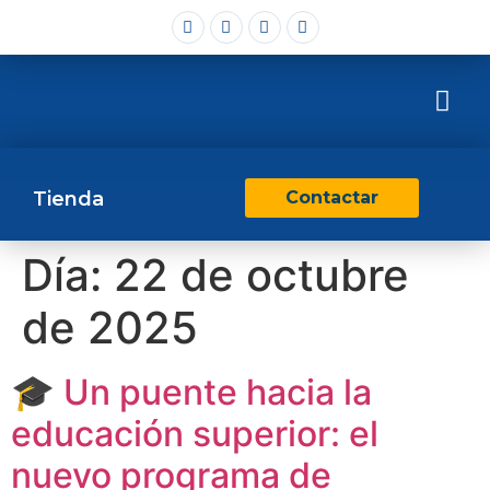
Tienda
Contactar
Día:
22 de octubre
de 2025
🎓 Un puente hacia la
educación superior: el
nuevo programa de